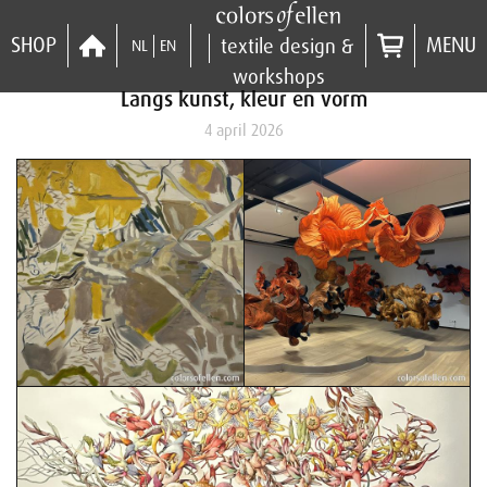
SHOP
MENU
textile design &
NL
EN
workshops
Langs kunst, kleur en vorm
4 april 2026