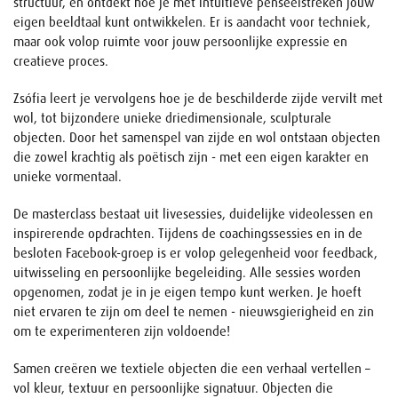
structuur, en ontdekt hoe je met intuïtieve penseelstreken jouw
eigen beeldtaal kunt ontwikkelen. Er is aandacht voor techniek,
maar ook volop ruimte voor jouw persoonlijke expressie en
creatieve proces.
Zsófia leert je vervolgens hoe je de beschilderde zijde vervilt met
wol, tot bijzondere unieke driedimensionale, sculpturale
objecten. Door het samenspel van zijde en wol ontstaan objecten
die zowel krachtig als poëtisch zijn - met een eigen karakter en
unieke vormentaal.
De masterclass bestaat uit livesessies, duidelijke videolessen en
inspirerende opdrachten. Tijdens de coachingssessies en in de
besloten Facebook-groep is er volop gelegenheid voor feedback,
uitwisseling en persoonlijke begeleiding. Alle sessies worden
opgenomen, zodat je in je eigen tempo kunt werken. Je hoeft
niet ervaren te zijn om deel te nemen - nieuwsgierigheid en zin
om te experimenteren zijn voldoende!
Samen creëren we textiele objecten die een verhaal vertellen –
vol kleur, textuur en persoonlijke signatuur. Objecten die