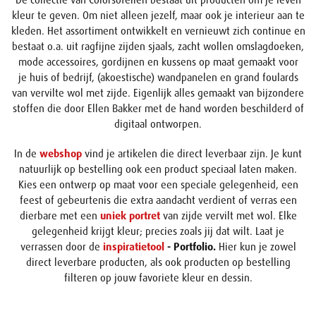
De collectie van Colorsofellen bestaat uit producten om je leven
kleur te geven. Om niet alleen jezelf, maar ook je interieur aan te
kleden. Het assortiment ontwikkelt en vernieuwt zich continue en
bestaat o.a. uit ragfijne zijden sjaals, zacht wollen omslagdoeken,
mode accessoires, gordijnen en kussens op maat gemaakt voor
je huis of bedrijf, (akoestische) wandpanelen en grand foulards
van vervilte wol met zijde. Eigenlijk alles gemaakt van bijzondere
stoffen die door Ellen Bakker met de hand worden beschilderd of
digitaal ontworpen.
In de
webshop
vind je artikelen die direct leverbaar zijn. Je kunt
natuurlijk op bestelling ook een product speciaal laten maken.
Kies een ontwerp op maat voor een speciale gelegenheid, een
feest of gebeurtenis die extra aandacht verdient of verras een
dierbare met een
uniek portret
van zijde vervilt met wol. Elke
gelegenheid krijgt kleur; precies zoals jij dat wilt. Laat je
verrassen door de
inspiratietool
- Portfolio.
Hier kun je zowel
direct leverbare producten, als ook producten op bestelling
filteren op jouw favoriete kleur en dessin.