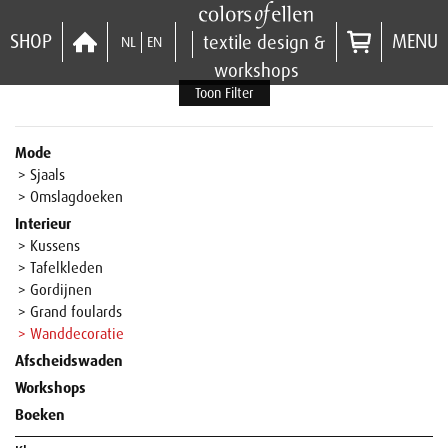
SHOP
MENU
textile design &
NL
EN
workshops
Toon Filter
Mode
> Sjaals
> Omslagdoeken
Interieur
> Kussens
> Tafelkleden
> Gordijnen
> Grand foulards
> Wanddecoratie
Afscheidswaden
Workshops
Boeken