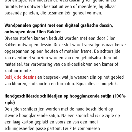
wol en zijde verminderen de weerkaatsing van geluid in een
ruimte. Een ontwerp bestaat uit één of meerdere, bij elkaar
passende panelen, die tezamen één geheel vormen.
Wandpanelen geprint met een digitaal grafische dessin,
ontworpen door Ellen Bakker
Diverse stoffen kunnen bedrukt worden met een door Ellen
Bakker ontworpen dessin. Deze stof wordt vervolgens naar keuze
opgespannen op een houten of metalen frame. De achterzijde
kan eventueel voorzien worden van een geluidsabsorberend
materiaal, ter verbetering van de akoestiek van een kamer of
kantoorruimte.
Bekijk de dessins
en bespreek wat je wensen zijn op het gebied
van kleuren, stofsoorten en formaten. Bijna alles is mogelijk.
Handgeschilderde schilderijen op hoogglanzende satijn (100%
zijde)
De zijden schilderijen worden met de hand beschilderd op
stevige hoogglanzende satijn. Na een stoombad is de zijde op
een laag karton geplakt en voorzien van een mooi
schuingesneden passe partout. Leuk te combineren