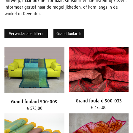
ontwerp, maar ook het formaat, stofsoort en kleurstelling kiezen.
Informeer gerust naar de mogelijkheden, of kom langs in de
winkel in Deventer.
Verwijder alle filters
Grand foulards
Grand foulard 500-033
Grand foulard 500-009
€ 475,00
€ 575,00