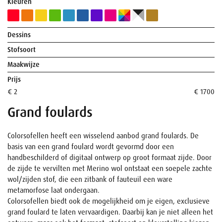
Kleuren
Dessins
Stofsoort
Maakwijze
Prijs
€ 2
€ 1700
Grand foulards
Colorsofellen heeft een wisselend aanbod grand foulards. De
basis van een grand foulard wordt gevormd door een
handbeschilderd of digitaal ontwerp op groot formaat zijde. Door
de zijde te vervilten met Merino wol ontstaat een soepele zachte
wol/zijden stof, die een zitbank of fauteuil een ware
metamorfose laat ondergaan.
Colorsofellen biedt ook de mogelijkheid om je eigen, exclusieve
grand foulard te laten vervaardigen. Daarbij kan je niet alleen het