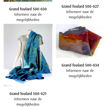
Grand foulard 500-027
Grand foulard 500-030
Informeer naar de
Informeer naar de
mogelijkheden
mogelijkheden
Grand foulard 500-034
Informeer naar de
mogelijkheden
Grand foulard 500-021
Informeer naar de
mogelijkheden