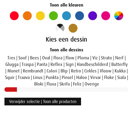
Toon alle kleuren
Kies een dessin
Toon alle dessins
Tres
|
Soof
|
Bees
|
Oval
|
Flora
|
Flow
|
Ploma
|
Viz
|
Strato
|
Nerf
|
Glugga
|
Traspa
|
Panta
|
Reflex
|
Sign
|
Handbeschilderd
|
Butterfly
|
Monet
|
Rembrandt
|
Colori
|
Blip
|
Retro
|
Cirkles
|
Vloow
|
Kukka
|
Squir
|
Traava
|
Linus
|
Punkta
|
Pinsel
|
Haloo
|
Virvar
|
Floke
|
Siala
|
Bloki
|
Fluxa
|
Skrifa
|
Feliz
|
Overige
Verwijder selectie | Toon alle producten
Naam