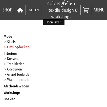
SHOP
MENU
textile design &
NL
EN
workshops
Toon Filter
Mode
> Sjaals
> Omslagdoeken
Interieur
> Kussens
> Tafelkleden
> Gordijnen
> Grand foulards
> Wanddecoratie
Afscheidswaden
Workshops
Boeken