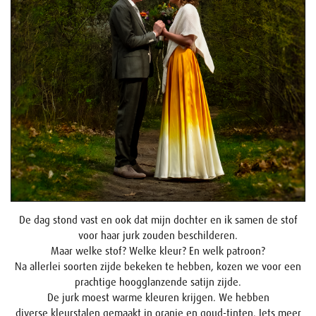
De dag stond vast en ook dat mijn dochter en ik samen de stof
voor haar jurk zouden beschilderen.
Maar welke stof? Welke kleur? En welk patroon?
Na allerlei soorten zijde bekeken te hebben, kozen we voor een
prachtige hoogglanzende satijn zijde.
De jurk moest warme kleuren krijgen. We hebben
diverse kleurstalen gemaakt in oranje en goud-tinten. Iets meer