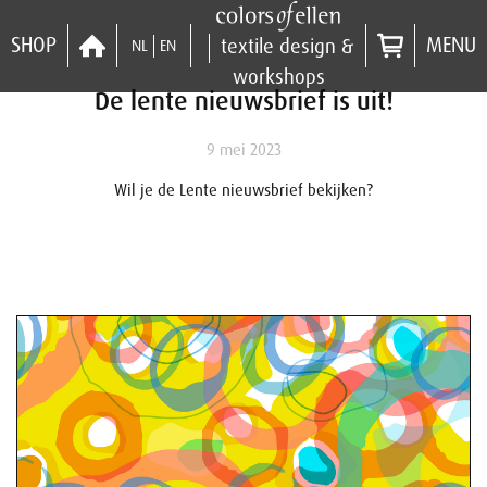
SHOP
MENU
textile design &
NL
EN
workshops
De lente nieuwsbrief is uit!
9 mei 2023
Wil je de Lente nieuwsbrief bekijken?