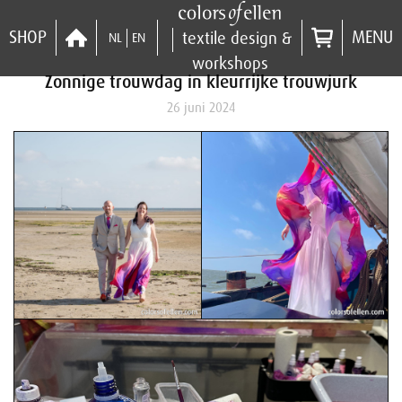
SHOP
MENU
textile design &
NL
EN
workshops
Zonnige trouwdag in kleurrijke trouwjurk
26 juni 2024