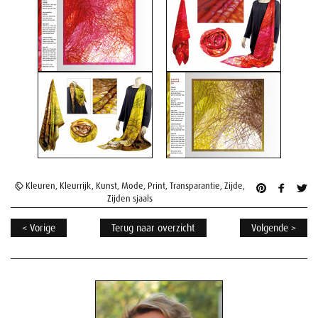
Kleuren
,
Kleurrijk
,
Kunst
,
Mode
,
Print
,
Transparantie
,
Zijde
,
Zijden sjaals
< Vorige
Terug naar overzicht
Volgende >