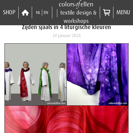
SHOP
MENU
textile design &
NL
EN
workshops
Zijden sjaals in 4 liturgische kleuren
24 januari 2024