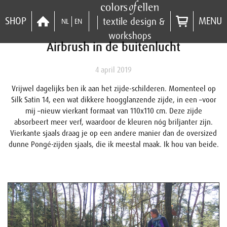
SHOP
MENU
textile design &
NL
EN
workshops
Airbrush in de buitenlucht
4 april 2019
Vrijwel dagelijks ben ik aan het zijde-schilderen. Momenteel op
Silk Satin 14, een wat dikkere hoogglanzende zijde, in een –voor
mij –nieuw vierkant formaat van 110x110 cm. Deze zijde
absorbeert meer verf, waardoor de kleuren nóg briljanter zijn.
Vierkante sjaals draag je op een andere manier dan de oversized
dunne Pongé-zijden sjaals, die ik meestal maak. Ik hou van beide.