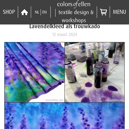
SHOP
MENU
textile design &
NL
EN
workshops
Lavendelkleed als trouwkado
12 maart 2024