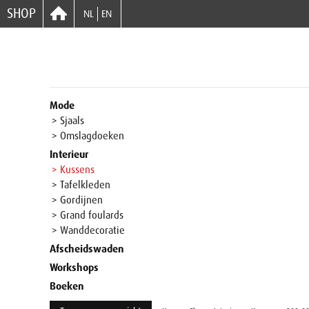
SHOP
NL
EN
Mode
> Sjaals
> Omslagdoeken
Interieur
> Kussens
> Tafelkleden
> Gordijnen
> Grand foulards
> Wanddecoratie
Afscheidswaden
Workshops
Boeken