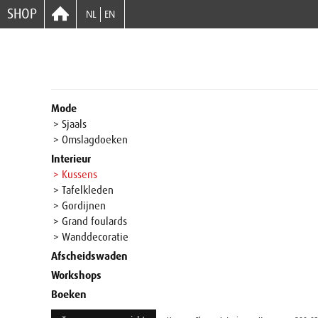
SHOP
NL
EN
Mode
> Sjaals
> Omslagdoeken
Interieur
> Kussens
> Tafelkleden
> Gordijnen
> Grand foulards
> Wanddecoratie
Afscheidswaden
Workshops
Boeken