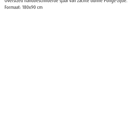
Oversized handbeschilderde sjaal van zachte dunne Pongé-zijde.
Formaat: 180x90 cm
Naam
E-mail
Uw aanvraag