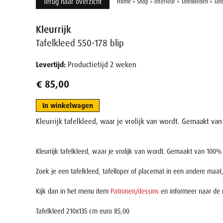
Terug naar overzicht
Home
>
Shop
>
Interieur
>
Tafelkleden
>
Taf
Kleurrijk
Tafelkleed 550-178 blip
Levertijd:
Productietijd 2 weken
€ 85,00
In winkelwagen
Kleurrijk tafelkleed, waar je vrolijk van wordt. Gemaakt va
Kleurrijk tafelkleed, waar je vrolijk van wordt. Gemaakt van 100%
Zoek je een tafelkleed, tafelloper of placemat in een andere maat, 
Kijk dan in het menu item
Patronen/dessins
en informeer naar de 
Tafelkleed 210x135 cm euro 85,00