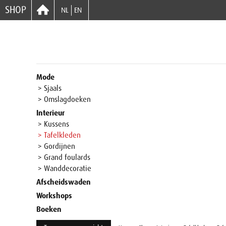
SHOP
NL
EN
Mode
> Sjaals
> Omslagdoeken
Interieur
> Kussens
> Tafelkleden
> Gordijnen
> Grand foulards
> Wanddecoratie
Afscheidswaden
Workshops
Boeken