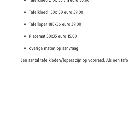
Tafelkleed 210x135 cm euro 85,00
Tafelkleed 130x130 euro 59,00
Tafelloper 180x36 euro 39,00
Placemat 50x35 euro 15,00
overige maten op aanvraag
Een aantal tafelkleden/lopers zijn op voorraad. Als een tafe
Naam
E-mail
Uw aanv