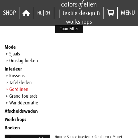
SHOP
MENU
textile design &
NL
EN
workshops
Toon Filter
Mode
> Sjaals
> Omslagdoeken
Interieur
> Kussens
> Tafelkleden
> Gordijnen
> Grand foulards
> Wanddecoratie
Afscheidswaden
Workshops
Boeken
Home
>
Shop
>
Interieur
>
Gordijnen
>
Monet