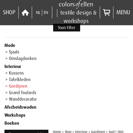
SHOP
MENU
textile design &
NL
EN
workshops
Toon Filter
Mode
> Sjaals
> Omslagdoeken
Interieur
> Kussens
> Tafelkleden
> Gordijnen
> Grand foulards
> Wanddecoratie
Afscheidswaden
Workshops
Boeken
Home
>
Shop
>
Interieur
>
Gordijnen
>
Soof | 1100-