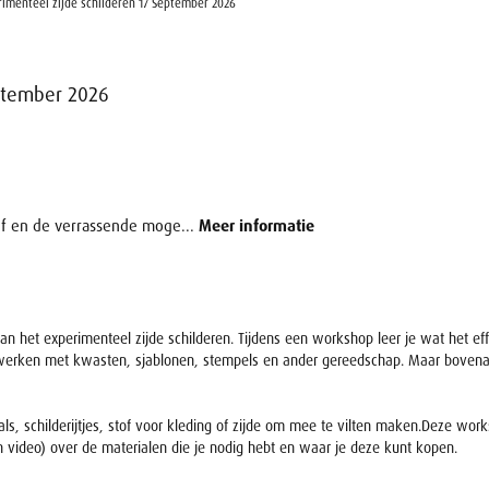
imenteel zijde schilderen 17 September 2026
ptember 2026
lf en de verrassende moge...
Meer informatie
van het experimenteel zijde schilderen. Tijdens een workshop leer je wat het ef
erken met kwasten, sjablonen, stempels en ander gereedschap. Maar bovenal lee
aals, schilderijtjes, stof voor kleding of zijde om mee te vilten maken.Deze wo
n video) over de materialen die je nodig hebt en waar je deze kunt kopen.