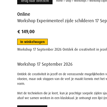
Terug naar overzicht
Home
>
Shop
>
Workshops
>
Workshop Exper
Online
Workshop Experimenteel zijde schilderen 17 Se
€ 149,00
In winkelwagen
Workshop 17 September 2026 Ontdek de creativiteit in jeze
Workshop 17 September 2026
Ontdek de creativiteit in jezelf en de verrassende mogelijkheden 
vloeien, maar ook stoppen van de verf. Je maakt kennis met het w
vorm.
Met de technieken die je leert, kun je prachtige soepele zijden sj
alsof we samen werken in een klaslokaal. Je ontvangt een lijst (e