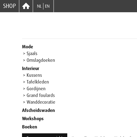
SHOP
NL
EN
Mode
> Sjaals
> Omslagdoeken
Interieur
> Kussens
> Tafelkleden
> Gordijnen
> Grand foulards
> Wanddecoratie
Afscheidswaden
Workshops
Boeken