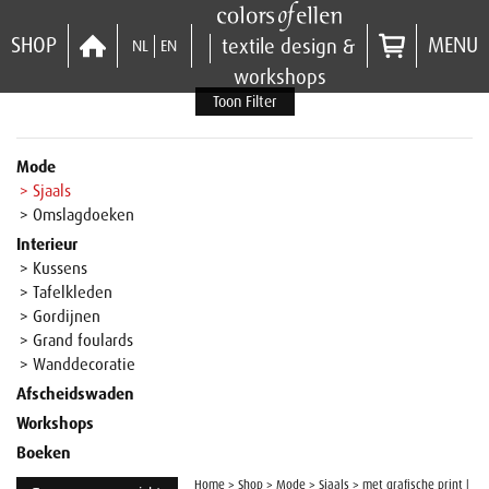
SHOP
MENU
textile design &
NL
EN
workshops
Toon Filter
Mode
> Sjaals
> Omslagdoeken
Interieur
> Kussens
> Tafelkleden
> Gordijnen
> Grand foulards
> Wanddecoratie
Afscheidswaden
Workshops
Boeken
Home
>
Shop
>
Mode
>
Sjaals
>
met grafische print |