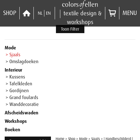
SHOP
MENU
textile design &
NL
EN
workshops
Toon Filter
Mode
> Sjaals
> Omslagdoeken
Interieur
> Kussens
> Tafelkleden
> Gordijnen
> Grand foulards
> Wanddecoratie
Afscheidswaden
Workshops
Boeken
Home
>
Shop
>
Mode
>
Sjaals
>
| Handbeschilderd |