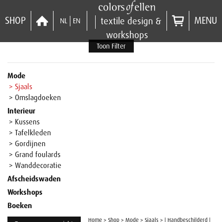
SHOP
MENU
textile design &
NL
EN
workshops
Toon Filter
Mode
> Sjaals
> Omslagdoeken
Interieur
> Kussens
> Tafelkleden
> Gordijnen
> Grand foulards
> Wanddecoratie
Afscheidswaden
Workshops
Boeken
Home
>
Shop
>
Mode
>
Sjaals
>
| Handbeschilderd |