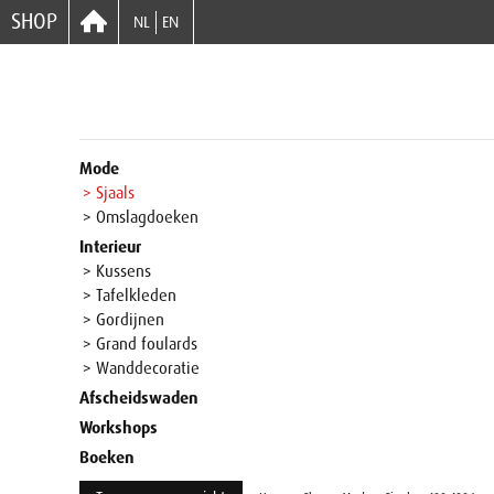
SHOP
NL
EN
Mode
> Sjaals
> Omslagdoeken
Interieur
> Kussens
> Tafelkleden
> Gordijnen
> Grand foulards
> Wanddecoratie
Afscheidswaden
Workshops
Boeken