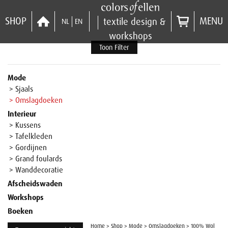
SHOP
MENU
textile design &
NL
EN
workshops
Toon Filter
Mode
> Sjaals
> Omslagdoeken
Interieur
> Kussens
> Tafelkleden
> Gordijnen
> Grand foulards
> Wanddecoratie
Afscheidswaden
Workshops
Boeken
Home
>
Shop
>
Mode
>
Omslagdoeken
>
100% Wol