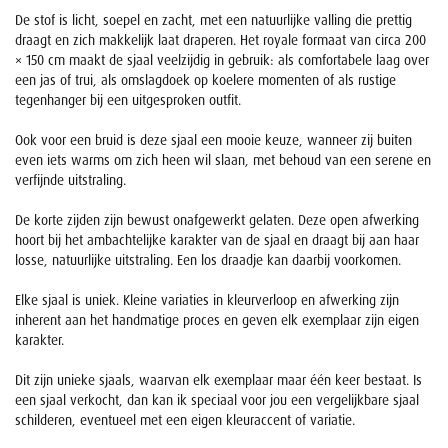
De stof is licht, soepel en zacht, met een natuurlijke valling die prettig
draagt en zich makkelijk laat draperen. Het royale formaat van circa 200
× 150 cm maakt de sjaal veelzijdig in gebruik: als comfortabele laag over
een jas of trui, als omslagdoek op koelere momenten of als rustige
tegenhanger bij een uitgesproken outfit.
Ook voor een bruid is deze sjaal een mooie keuze, wanneer zij buiten
even iets warms om zich heen wil slaan, met behoud van een serene en
verfijnde uitstraling.
De korte zijden zijn bewust onafgewerkt gelaten. Deze open afwerking
hoort bij het ambachtelijke karakter van de sjaal en draagt bij aan haar
losse, natuurlijke uitstraling. Een los draadje kan daarbij voorkomen.
Elke sjaal is uniek. Kleine variaties in kleurverloop en afwerking zijn
inherent aan het handmatige proces en geven elk exemplaar zijn eigen
karakter.
Dit zijn unieke sjaals, waarvan elk exemplaar maar één keer bestaat. Is
een sjaal verkocht, dan kan ik speciaal voor jou een vergelijkbare sjaal
schilderen, eventueel met een eigen kleuraccent of variatie.