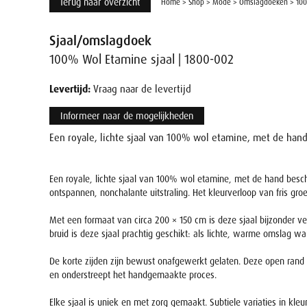
Terug naar overzicht
Home
>
Shop
>
Mode
>
Omslagdoeken
>
100
Sjaal/omslagdoek
100% Wol Etamine sjaal | 1800-002
Levertijd:
Vraag naar de levertijd
Informeer naar de mogelijkheden
Een royale, lichte sjaal van 100% wol etamine, met de hand
Een royale, lichte sjaal van 100% wol etamine, met de hand beschi
ontspannen, nonchalante uitstraling. Het kleurverloop van fris gro
Met een formaat van circa 200 × 150 cm is deze sjaal bijzonder vee
bruid is deze sjaal prachtig geschikt: als lichte, warme omslag w
De korte zijden zijn bewust onafgewerkt gelaten. Deze open rand ve
en onderstreept het handgemaakte proces.
Elke sjaal is uniek en met zorg gemaakt. Subtiele variaties in kl