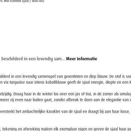
% Wol Etamine sjaal | 1800-002
 beschilderd in een levendig sam...
Meer informatie
lderd in een levendig samenspel van groentinten en diep blauw. De stof is soep
en via turquoise naar intens kobaltblauw geeft de sjaal energie, diepte en een k
lzijdig. Draag haar in de winter los over een jas of trui, in de zomer als omsl
anneer zij even naar buiten gaat, zonder afbreuk te doen aan de elegantie van d
rsterkt het ambachtelijke karakter van de sjaal en draagt bij aan haar losse, na
eur, tekening en afwerking maken elk exemplaar eigen en geven de sjaal haar per