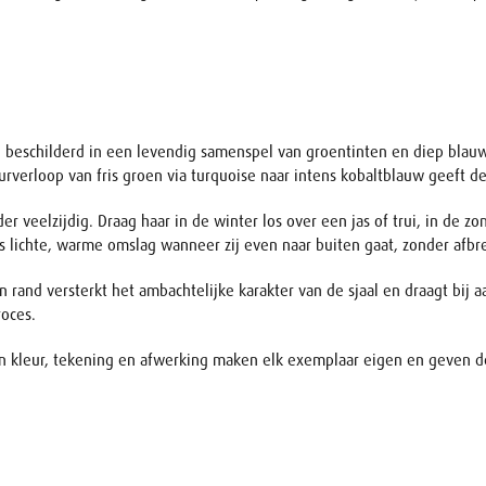
 beschilderd in een levendig samenspel van groentinten en diep blauw. 
urverloop van fris groen via turquoise naar intens kobaltblauw geeft de 
er veelzijdig. Draag haar in de winter los over een jas of trui, in de z
als lichte, warme omslag wanneer zij even naar buiten gaat, zonder afbr
and versterkt het ambachtelijke karakter van de sjaal en draagt bij aan
roces.
 in kleur, tekening en afwerking maken elk exemplaar eigen en geven de