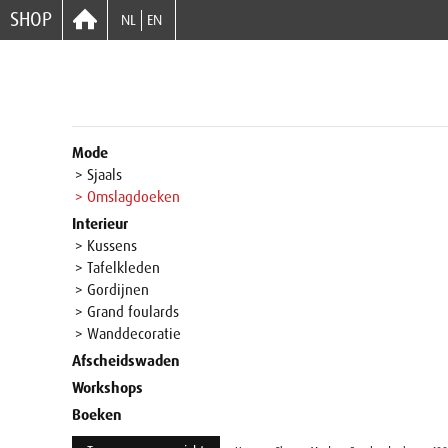
SHOP
NL
EN
Mode
> Sjaals
> Omslagdoeken
Interieur
> Kussens
> Tafelkleden
> Gordijnen
> Grand foulards
> Wanddecoratie
Afscheidswaden
Workshops
Boeken