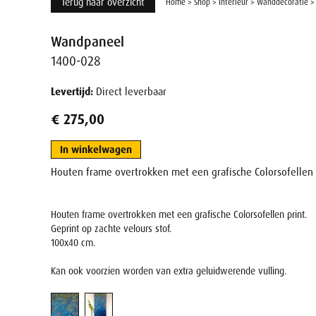
Terug naar overzicht
Home
>
Shop
>
Interieur
>
Wanddecoratie
Wandpaneel
1400-028
Levertijd:
Direct leverbaar
€ 275,00
In winkelwagen
Houten frame overtrokken met een grafische Colorsofellen p
Houten frame overtrokken met een grafische Colorsofellen print.
Geprint op zachte velours stof.
100x40 cm.
Kan ook voorzien worden van extra geluidwerende vulling.