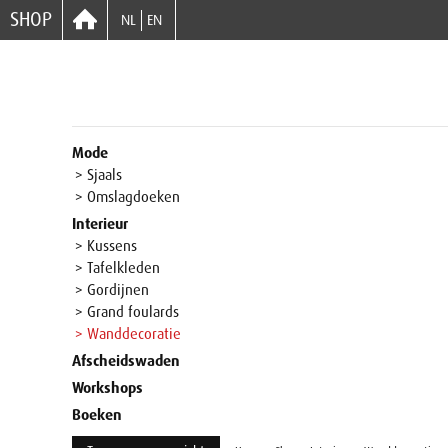
SHOP
NL
EN
Mode
> Sjaals
> Omslagdoeken
Interieur
> Kussens
> Tafelkleden
> Gordijnen
> Grand foulards
> Wanddecoratie
Afscheidswaden
Workshops
Boeken