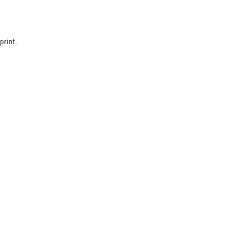
print.
raag