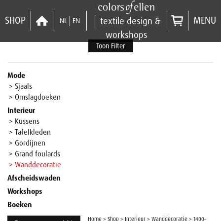
SHOP
MENU
textile design &
NL
EN
workshops
Toon Filter
Mode
> Sjaals
> Omslagdoeken
Interieur
> Kussens
> Tafelkleden
> Gordijnen
> Grand foulards
> Wanddecoratie
Afscheidswaden
Workshops
Boeken
Home
>
Shop
>
Interieur
>
Wanddecoratie
>
1400-