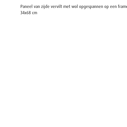
Paneel van zijde vervilt met wol opgespannen op een fram
34x68 cm
Naam
E-mail
Uw aanv