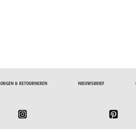
Aanvraag versturen
ZORGEN & RETOURNEREN
NIEUWSBRIEF
verse cookies nodig.
Lees meer >
Ik begrijp het