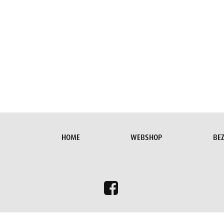
HOME
WEBSHOP
BE
Om u de beste ervaring te bieden op onze website, hebben we di