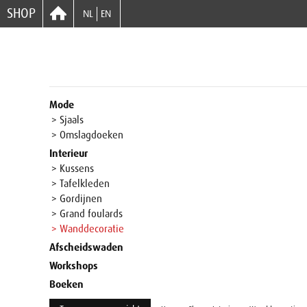
SHOP
NL
EN
Mode
> Sjaals
> Omslagdoeken
Interieur
> Kussens
> Tafelkleden
> Gordijnen
> Grand foulards
> Wanddecoratie
Afscheidswaden
Workshops
Boeken