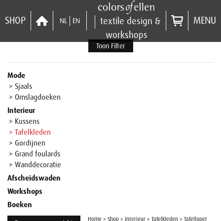
SHOP
MENU
textile design &
NL
EN
workshops
Toon Filter
Mode
> Sjaals
> Omslagdoeken
Interieur
> Kussens
> Tafelkleden
> Gordijnen
> Grand foulards
> Wanddecoratie
Afscheidswaden
Workshops
Boeken
Home
>
Shop
>
Interieur
>
Tafelkleden
>
Tafelloper