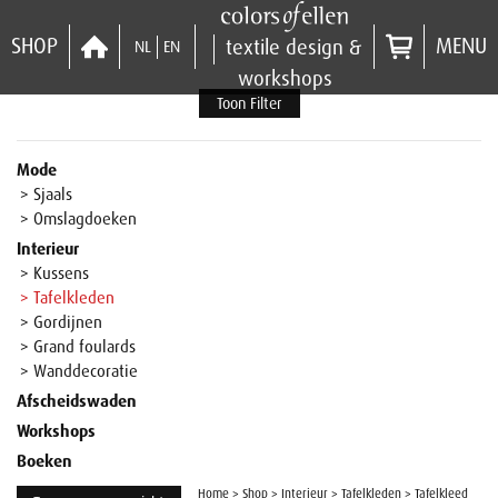
SHOP
MENU
textile design &
NL
EN
workshops
Toon Filter
Mode
> Sjaals
> Omslagdoeken
Interieur
> Kussens
> Tafelkleden
> Gordijnen
> Grand foulards
> Wanddecoratie
Afscheidswaden
Workshops
Boeken
Home
>
Shop
>
Interieur
>
Tafelkleden
>
Tafelkleed