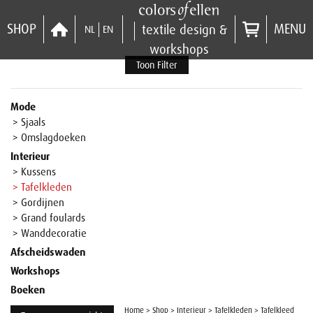
SHOP
MENU
textile design &
NL
EN
workshops
Toon Filter
Mode
> Sjaals
> Omslagdoeken
Interieur
> Kussens
> Tafelkleden
> Gordijnen
> Grand foulards
> Wanddecoratie
Afscheidswaden
Workshops
Boeken
Home
>
Shop
>
Interieur
>
Tafelkleden
>
Tafelkleed