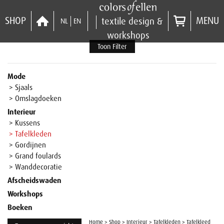
SHOP
MENU
textile design &
NL
EN
workshops
Toon Filter
Mode
> Sjaals
> Omslagdoeken
Interieur
> Kussens
> Tafelkleden
> Gordijnen
> Grand foulards
> Wanddecoratie
Afscheidswaden
Workshops
Boeken
Home
>
Shop
>
Interieur
>
Tafelkleden
>
Tafelkleed