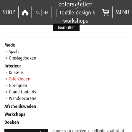
SHOP
MENU
textile design &
NL
EN
workshops
Toon Filter
Mode
> Sjaals
> Omslagdoeken
Interieur
> Kussens
> Tafelkleden
> Gordijnen
> Grand foulards
> Wanddecoratie
Afscheidswaden
Workshops
Boeken
Home
>
Shop
>
Interieur
>
Tafelkleden
>
Tafelkleed