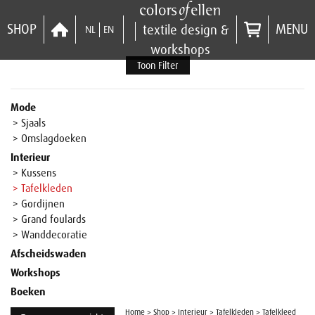
SHOP
MENU
textile design &
NL
EN
workshops
Toon Filter
Mode
> Sjaals
> Omslagdoeken
Interieur
> Kussens
> Tafelkleden
> Gordijnen
> Grand foulards
> Wanddecoratie
Afscheidswaden
Workshops
Boeken
Home
>
Shop
>
Interieur
>
Tafelkleden
>
Tafelkleed