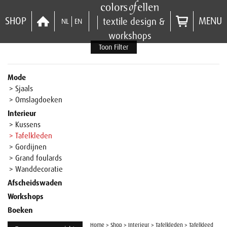
SHOP
MENU
textile design &
NL
EN
workshops
Toon Filter
Mode
> Sjaals
> Omslagdoeken
Interieur
> Kussens
> Tafelkleden
> Gordijnen
> Grand foulards
> Wanddecoratie
Afscheidswaden
Workshops
Boeken
Home
>
Shop
>
Interieur
>
Tafelkleden
>
Tafelkleed