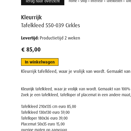
Terug naar overzicht
Home
>
Shop
>
Interieur
>
Tafelkleden
>
Taf
Kleurrijk
Tafelkleed 550-039 Cirkles
Levertijd:
Productietijd 2 weken
€ 85,00
In winkelwagen
Kleurrijk tafelkleed, waar je vrolijk van wordt. Gemaakt va
Kleurrijk tafelkleed, waar je vrolijk van wordt. Gemaakt van 100%
Zoek je een tafelkleed, tafelloper of placemat in een andere maat
Tafelkleed 210x135 cm euro 85,00
Tafelkleed 130x130 euro 59,00
Tafelloper 180x36 euro 39,00
Placemat 50x35 euro 15,00
overige maten op aanvraag