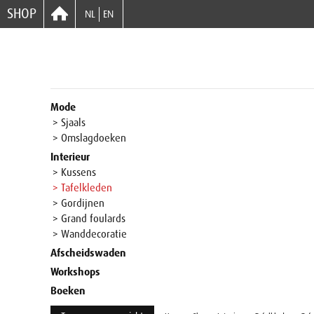
SHOP
NL
EN
Mode
> Sjaals
> Omslagdoeken
Interieur
> Kussens
> Tafelkleden
> Gordijnen
> Grand foulards
> Wanddecoratie
Afscheidswaden
Workshops
Boeken