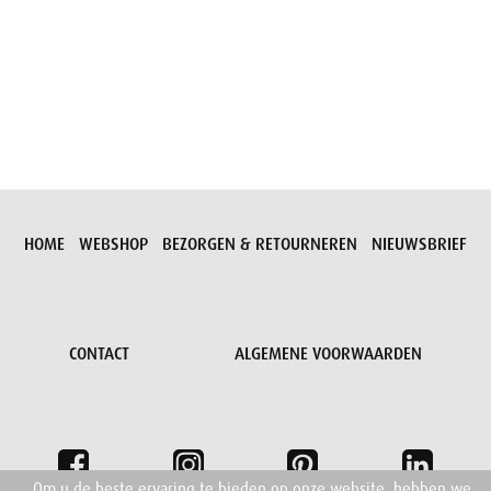
Aanvraag versturen
HOME
WEBSHOP
BEZORGEN & RETOURNEREN
NIEUWSBRIEF
CONTACT
ALGEMENE VOORWAARDEN
Om u de beste ervaring te bieden op onze website, hebben we