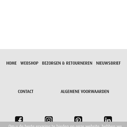
Aanvraag versturen
HOME
WEBSHOP
BEZORGEN & RETOURNEREN
NIEUWSBRIEF
CONTACT
ALGEMENE VOORWAARDEN
Om u de beste ervaring te bieden op onze website, hebben we