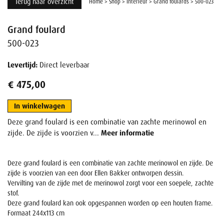
Terug naar overzicht
Home
>
Shop
>
Interieur
>
Grand foulards
>
500-023
Grand foulard
500-023
Levertijd:
Direct leverbaar
€ 475,00
In winkelwagen
Deze grand foulard is een combinatie van zachte merinowol en
zijde. De zijde is voorzien v...
Meer informatie
Deze grand foulard is een combinatie van zachte merinowol en zijde. De
zijde is voorzien van een door Ellen Bakker ontworpen dessin.
Vervilting van de zijde met de merinowol zorgt voor een soepele, zachte
stof.
Deze grand foulard kan ook opgespannen worden op een houten frame.
Formaat 244x113 cm