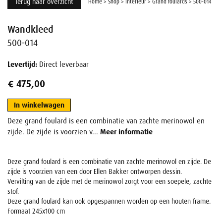
Terug naar overzicht
Home
>
Shop
>
Interieur
>
Grand foulards
>
500-014
Wandkleed
500-014
Levertijd:
Direct leverbaar
€ 475,00
In winkelwagen
Deze grand foulard is een combinatie van zachte merinowol en
zijde. De zijde is voorzien v...
Meer informatie
Deze grand foulard is een combinatie van zachte merinowol en zijde. De
zijde is voorzien van een door Ellen Bakker ontworpen dessin.
Vervilting van de zijde met de merinowol zorgt voor een soepele, zachte
stof.
Deze grand foulard kan ook opgespannen worden op een houten frame.
Formaat 245x100 cm