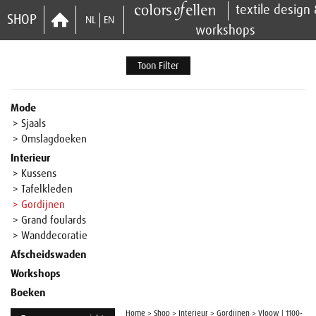
textile design
SHOP
NL
EN
workshops
Toon Filter
Mode
> Sjaals
> Omslagdoeken
Interieur
> Kussens
> Tafelkleden
> Gordijnen
> Grand foulards
> Wanddecoratie
Afscheidswaden
Workshops
Boeken
Home
>
Shop
>
Interieur
>
Gordijnen
>
Vloow | 1100-