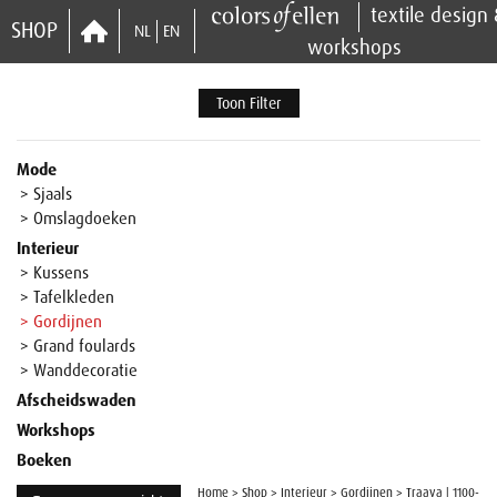
textile design
SHOP
NL
EN
workshops
Toon Filter
Mode
> Sjaals
> Omslagdoeken
Interieur
> Kussens
> Tafelkleden
> Gordijnen
> Grand foulards
> Wanddecoratie
Afscheidswaden
Workshops
Boeken
Home
>
Shop
>
Interieur
>
Gordijnen
>
Traava | 1100-