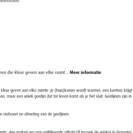
kleurvariaties
en die kleur geven aan elke ruimt...
Meer informatie
 kleur geven aan elke ruimte. Je (huis)kamer wordt warmer, een kantoor krijg
maar een uniek gordijn dat tot leven komt als je het sluit. Gordijnen zijn in d
en stofsoort en afmeting van de gordijnen.
ruimte, dan maken we een vrijblijvende offerte.Of bezoek de winkel in Devente