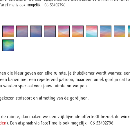
 FaceTime is ook mogelijk - 06-53402796
en die kleur geven aan elke ruimte. Je (huis)kamer wordt warmer, een
n banen met een repeterend patroon, maar een uniek gordijn dat tot le
nen worden speciaal voor jouw ruimte ontworpen.
e gekozen stofsoort en afmeting van de gordijnen.
an de ruimte, dan maken we een vrijblijvende offerte.Of bezoek de win
jden
). Een afspraak via FaceTime is ook mogelijk - 06-53402796