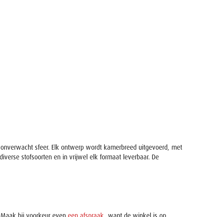
t onverwacht sfeer. Elk ontwerp wordt kamerbreed uitgevoerd, met
iverse stofsoorten en in vrijwel elk formaat leverbaar. De
r. Maak bij voorkeur even
een afspraak
, want de winkel is op