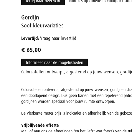
Terug naar overzicht
Home
>
Shop
>
Interieur
>
Gordijnen
>
Soof 
Gordijn
Soof kleurvariaties
Levertijd:
Vraag naar levertijd
€ 65,00
Informeer naar de mogelijkheden
Colorsofellen ontwerpt, afgestemd op jouw wensen, gordijn
Colorsofellen ontwerpt, afgestemd op jouw wensen, gordijnen die
een doorlopend design. Dus geen banen met een repeterend patroon, 
gordijnen worden speciaal voor jouw ruimte ontworpen.
De vierkante meter prijs is indicatief en afhankelijk van de gekoz
Vrijblijvende offerte
Mail of app ons de afmetingen (en het liefst wat foto's) van de 