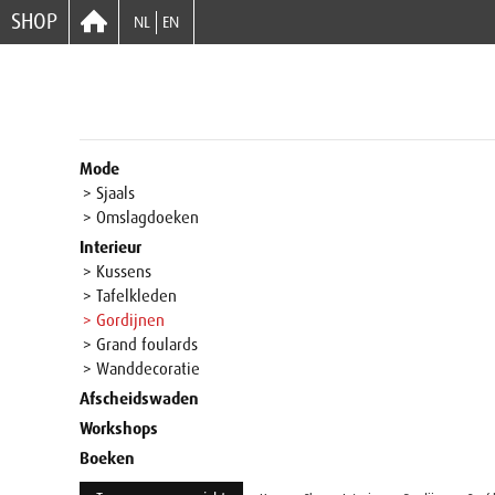
SHOP
NL
EN
Mode
> Sjaals
> Omslagdoeken
Interieur
> Kussens
> Tafelkleden
> Gordijnen
> Grand foulards
> Wanddecoratie
Afscheidswaden
Workshops
Boeken