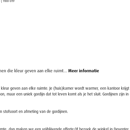
 | 1100-019
en die kleur geven aan elke ruimt...
Meer informatie
 kleur geven aan elke ruimte. Je (huis)kamer wordt warmer, een kantoor krijg
maar een uniek gordijn dat tot leven komt als je het sluit. Gordijnen zijn in d
en stofsoort en afmeting van de gordijnen.
ruimte, dan maken we een vrijblijvende offerte.Of bezoek de winkel in Devente