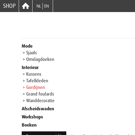
SHOP
NL
EN
Mode
> Sjaals
> Omslagdoeken
Interieur
> Kussens
> Tafelkleden
> Gordijnen
> Grand foulards
> Wanddecoratie
Afscheidswaden
Workshops
Boeken