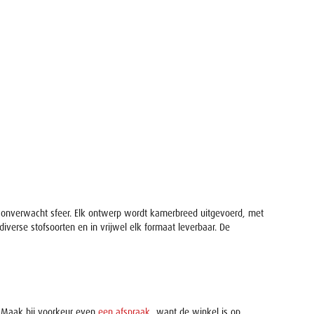
t onverwacht sfeer. Elk ontwerp wordt kamerbreed uitgevoerd, met
iverse stofsoorten en in vrijwel elk formaat leverbaar. De
r. Maak bij voorkeur even
een afspraak
, want de winkel is op