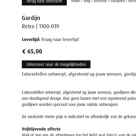
Terug naar overzicht
Home
>
Shop
>
Interieur
>
Gordijnen
>
Retro
Gordijn
Retro | 1100-019
Levertijd:
Vraag naar levertijd
€ 65,00
Informeer naar de mogelijkheden
Colorsofellen ontwerpt, afgestemd op jouw wensen, gordijn
Colorsofellen ontwerpt, afgestemd op jouw wensen, gordijnen die
een doorlopend design. Dus geen banen met een repeterend patroon, 
gordijnen worden speciaal voor jouw ruimte ontworpen.
De vierkante meter prijs is indicatief en afhankelijk van de gekoz
Vrijblijvende offerte
Mail of app ons de afmetingen (en het liefst wat foto's) van de 