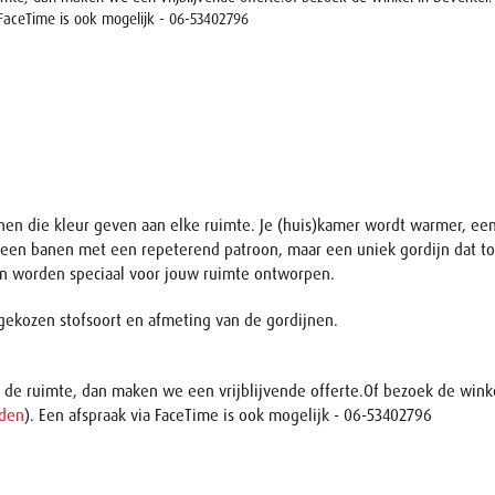
 FaceTime is ook mogelijk - 06-53402796
en die kleur geven aan elke ruimte. Je (huis)kamer wordt warmer, een
n banen met een repeterend patroon, maar een uniek gordijn dat tot le
nen worden speciaal voor jouw ruimte ontworpen.
e gekozen stofsoort en afmeting van de gordijnen.
an de ruimte, dan maken we een vrijblijvende offerte.Of bezoek de win
jden
). Een afspraak via FaceTime is ook mogelijk - 06-53402796