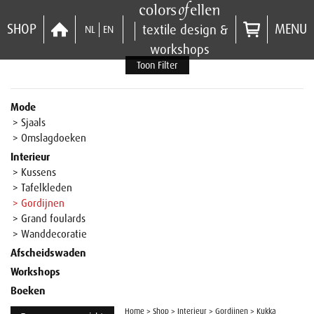
SHOP
MENU
textile design &
NL
EN
workshops
Toon Filter
Mode
> Sjaals
> Omslagdoeken
Interieur
> Kussens
> Tafelkleden
> Gordijnen
> Grand foulards
> Wanddecoratie
Afscheidswaden
Workshops
Boeken
Home
>
Shop
>
Interieur
>
Gordijnen
>
Kukka