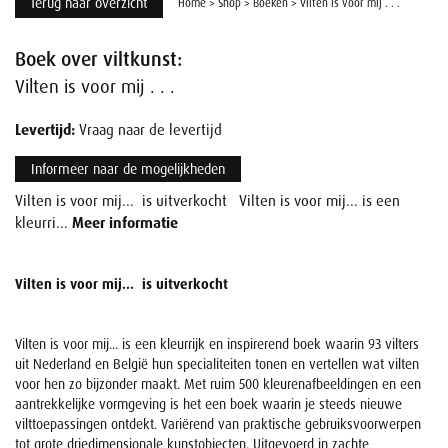
Terug naar overzicht
Home
>
Shop
>
Boeken
>
Vilten is voor mij . . .
Boek over viltkunst:
Vilten is voor mij . . .
Levertijd:
Vraag naar de levertijd
Informeer naar de mogelijkheden
Vilten is voor mij... is uitverkocht Vilten is voor mij... is een
kleurri...
Meer informatie
Vilten is voor mij... is uitverkocht
Vilten is voor mij... is een kleurrijk en inspirerend boek waarin 93 vilters
uit Nederland en België hun specialiteiten tonen en vertellen wat vilten
voor hen zo bijzonder maakt. Met ruim 500 kleurenafbeeldingen en een
aantrekkelijke vormgeving is het een boek waarin je steeds nieuwe
vilttoepassingen ontdekt. Variërend van praktische gebruiksvoorwerpen
tot grote driedimensionale kunstobjecten. Uitgevoerd in zachte