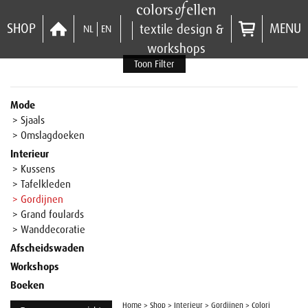
SHOP
MENU
textile design &
NL
EN
workshops
Toon Filter
Mode
> Sjaals
> Omslagdoeken
Interieur
> Kussens
> Tafelkleden
> Gordijnen
> Grand foulards
> Wanddecoratie
Afscheidswaden
Workshops
Boeken
Home
>
Shop
>
Interieur
>
Gordijnen
>
Colori